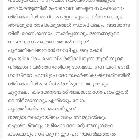
ആദ്യഘട്ടത്തിൽ മഹാദേവന് അഷ്ടബന്ധകലശവും.
ശ്രീകോവിൽ, മണ്‌ഡപം ഇവയുടെ നവീകര ണവും,
അവയുടെ താഴികക്കുടങ്ങൾ സ്ഥാപിക്കലും, വടക്കേനട
യിൽ കാണിക്കണാപ സമർപ്പണവും ഭജനങ്ങളുടെ
സഹായസ ഹകരണത്താൽ നമുക്ക്
പൂർത്തീകരിക്കുവാൻ സാധിച്ചു. ഒരു കോടി
രൂപയിലധികം ചെലവ് പ്രതീക്ഷിക്കുന്ന തുടർന്നുള്ള
നിർമ്മാണ വർത്തനത്തിന്റെ ഭാഗമായി ഗണപതി, ദേവീ,
ശാസ്‌താവ് എന്നീ ഉപ ദേവതകൾക്ക് കൃഷ്‌ണശിലയിൽ
ശ്രീകോവിൽ പണിത് പ്രതിഷ്ഠനട ത്തുകയും
ചുറ്റമ്പലം, കിഴക്കേനടയിൽ അലങ്കാര ഗോപുരം ഇവർ
ടെ നിർമ്മാണവും എത്രയും വേഗം
പൂർത്തീകരിക്കേണ്ടതായിട്ടുണ്ട്.
നമ്മുടെ തലമുറയ്ക്കും വരും തലമുറയ്ക്കും
ഐശ്വര്യവും ശ്രീമഹാ ദേവന്റെ അനുഗ്രഹ
കടാക്ഷവും സഭിക്കുന്ന ഈ പുണ്യകർമ്മത്തിൽ